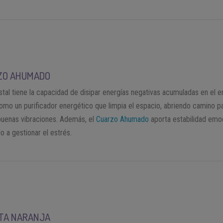
ZO AHUMADO
stal tiene la capacidad de disipar energías negativas acumuladas en el e
omo un purificador energético que limpia el espacio, abriendo camino p
 buenas vibraciones. Además, el
Cuarzo Ahumado
aporta estabilidad emoc
o a gestionar el estrés.
ITA NARANJA