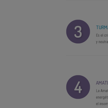
TURM
Es el c
y neutra
AMAT
La Amat
energéti
el inso