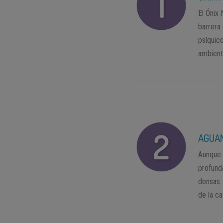
El Ónix
barrera
psíquico
ambiente
AGUA
Aunque 
profund
densas.
de la ca