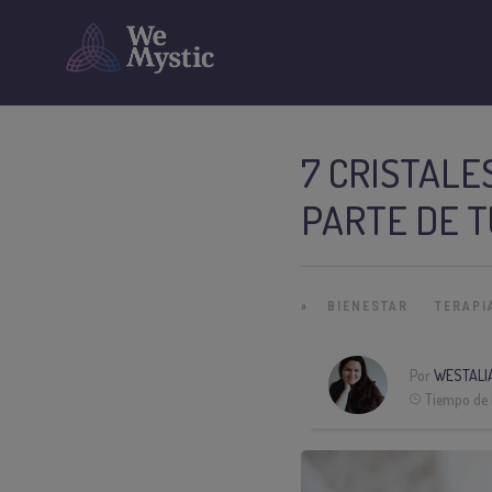
7 CRISTALE
PARTE DE T
»
BIENESTAR
TERAPI
Por
WESTALI
Tiempo de 