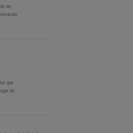
solo de
motivación
ctor que
hogar de