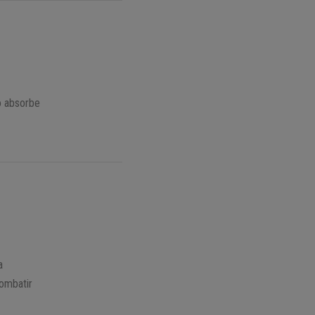
lo absorbe
a
combatir