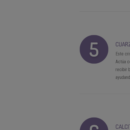
CUAR
Este cri
Actúa c
recibir
ayudand
CALC