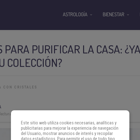
ASTROLOGÍA
BIENESTAR
S PARA PURIFICAR LA CASA: ¿
U COLECCIÓN?
A CON CRISTALES
A
lectura:
5 min
Este sitio web utiliza cookies necesarias, analíticas y
publicitarias para mejorar la experiencia de navegación
del Usuario, mostrar anuncios de interés y recopilar
datos estadísticos. Para permitir el uso de todo tipo