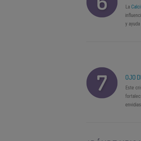
La
Calc
influen
y ayuda
OJO D
Este cri
fortalec
envidias