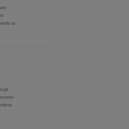
 una
ues
ciendo un
ergía
mociones
iembros