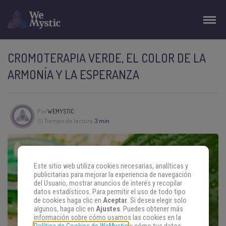
CROMOTERAPIA VERDE, EL COLOR DE LA
ARMONÍA Y LA ESPERANZA
Por
WEMYSTIC
Tiempo de lectura:
3 min
Este sitio web utiliza cookies necesarias, analíticas y
publicitarias para mejorar la experiencia de navegación
del Usuario, mostrar anuncios de interés y recopilar
datos estadísticos. Para permitir el uso de todo tipo
de cookies haga clic en
Aceptar
. Si desea elegir solo
algunos, haga clic en
Ajustes
. Puedes obtener más
información sobre cómo usamos las cookies en la