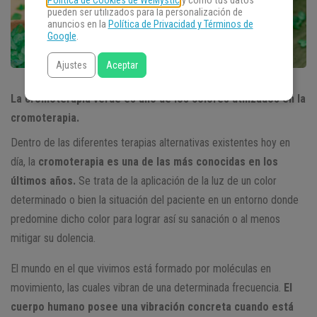
Política de Cookies de WeMystic
y cómo tus datos
pueden ser utilizados para la personalización de
anuncios en la
Política de Privacidad y Términos de
Google
.
Ajustes
Aceptar
La cromoterapia verde es uno de los colores utilizados en la
cromoterapia.
Dentro de las diferentes terapias alternativas existentes hoy en
día, la
cromoterapia es una de las más conocidas en los
últimos años.
Se trata de la aplicación de la luz de un color
determinado o bien la situación del paciente en un entorno donde
predomine dicho color para lograr así su sanación o al menos
mitigar su dolencia.
El mundo en el que vivimos está formado por moléculas en
movimiento, las cuales vibran de una determinada frecuencia.
El
cuerpo humano posee una vibración concreta cuando está