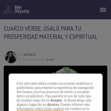
CUARZO VERDE. ÚSALO PARA TU
PROSPERIDAD MATERIAL Y ESPIRITUAL
Por
WESTALIA
Tiempo de lectura:
3 min
Este sitio web utiliza cookies necesarias, analíticas y
publicitarias para mejorar la experiencia de navegación
del Usuario, mostrar anuncios de interés y recopilar
datos estadísticos. Para permitir el uso de todo tipo
de cookies haga clic en
Aceptar
. Si desea elegir solo
algunos, haga clic en
Ajustes
. Puedes obtener más
información sobre cómo usamos las cookies en la