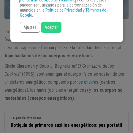
Política de Cookies de WeMystic
y cómo tus datos
pueden ser utilizados para la personalización de
anuncios en la
Política de Privacidad y Términos de
Google
.
Ajustes
Aceptar
La estructura de los seres humanos, no se restringe a su
cuerpo
físico sino que se expande a otras dimensiones, a través de una
serie de capas que forman parte de la totalidad del ser integral.
Aquí hablamos de los cuerpos energéticos.
Shaila Sharamon y Bodo J. Baginski, en“
El Gran Libro de los
Chakras
” (1995), sostienen que el cuerpo físico es sostenido por
un sistema energético, compuesto por
los chakras
(centros
energéticos), los nadis (canales energéticos) y
los cuerpos no
materiales (cuerpos energéticos)
.
Te puede interesar
Botiquín de primeros auxilios energéticos: paz portatil