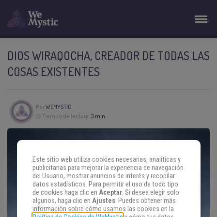
DIOS WIRAQOCHA, CREADOR DE TODAS LAS
COSAS EXISTENTES
Por
WEMYSTIC
Tiempo de lectura:
3 min
Este sitio web utiliza cookies necesarias, analíticas y
publicitarias para mejorar la experiencia de navegación
del Usuario, mostrar anuncios de interés y recopilar
datos estadísticos. Para permitir el uso de todo tipo
de cookies haga clic en
Aceptar
. Si desea elegir solo
algunos, haga clic en
Ajustes
. Puedes obtener más
información sobre cómo usamos las cookies en la