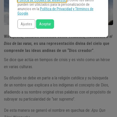
Política de Cookies de WeMystic
y cómo tus datos
pueden ser utilizados para la personalización de
anuncios en la
Política de Privacidad y Términos de
Google
.
Ajustes
Aceptar
Wiraqocha, también conocido como
Viracocha, Huiracocha o el
Dios de las varas,
es una representación divina del cielo que
comprende las ideas andinas de un “Dios creador”
.
Se dice que actúa en tiempos de crisis y es visto como un héroe
en varias culturas.
Su difusión se debe en parte a la religión católica y su búsqueda
de un nombre que explicara a los indígenas el concepto de Dios,
añadiendo a su nombre original otras palabras con el propósito de
subrayar su particularidad de “ser supremo”.
De esta manera se generó el nombre en quechua de:
Apu Qun