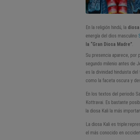
En la religión hindú, la
diosa 
energía del dios masculino
la “Gran Diosa Madre”
.
Su presencia aparece, por pr
segundo milenio antes de Je
es la divinidad hinduista de
como la faceta oscura y dest
En los textos del periodo S
Kottravai. Es bastante posi
la diosa Kali la más importa
La diosa Kali es triple:repr
el más conocido en occident