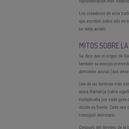
representación más tradicio
Los creadores de esta trad
que escribió sobre ello en e
se tenía antaño.
MITOS SOBRE LA
Se dice que el origen de Kali
también su energía primordia
demonios
asuras
(que desea
Una de las historias más con
asura Raktabīja (rakta signi
multiplicaba por cada gota 
desde su frente. Cada vez q
consiguió derrotarlo.
Después del término de la b