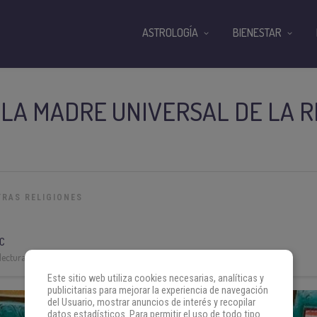
ASTROLOGÍA
BIENESTAR
, LA MADRE UNIVERSAL DE LA R
TRAS RELIGIONES
C
lectura:
5 min
Este sitio web utiliza cookies necesarias, analíticas y
publicitarias para mejorar la experiencia de navegación
del Usuario, mostrar anuncios de interés y recopilar
datos estadísticos. Para permitir el uso de todo tipo