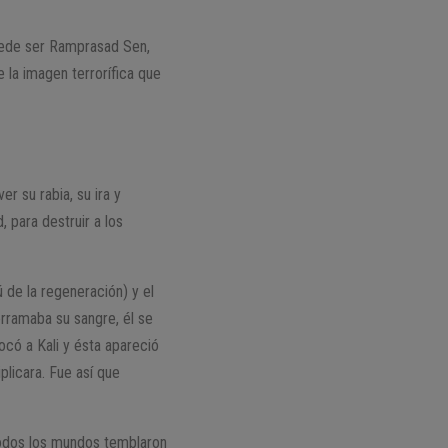
puede ser Ramprasad Sen,
e la imagen terrorífica que
er su rabia, su ira y
, para destruir a los
ú de la regeneración) y el
derramaba su sangre, él se
ocó a Kali y ésta apareció
plicara. Fue así que
 todos los mundos temblaron