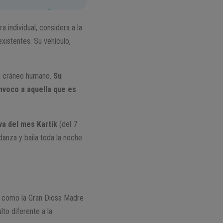
 individual, considera a la
xistentes. Su vehículo,
 un cráneo humano.
Su
nvoco a aquella que es
va del mes Kartik
(del 7
danza y baila toda la noche
ali como la Gran Diosa Madre
lto diferente a la