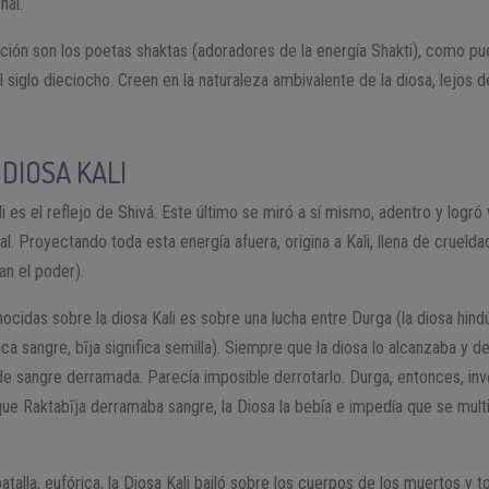
nal.
ición son los poetas shaktas (adoradores de la energía Shakti), como 
l siglo dieciocho. Creen en la naturaleza ambivalente de la diosa, lejos d
 DIOSA KALI
 es el reflejo de Shivá. Este último se miró a sí mismo, adentro y logró v
l. Proyectando toda esta energía afuera, origina a Kali, llena de crueldad
n el poder).
ocidas sobre la diosa Kali es sobre una lucha entre Durga (la diosa hind
fica sangre, bīja significa semilla). Siempre que la diosa lo alcanzaba y 
de sangre derramada. Parecía imposible derrotarlo. Durga, entonces, inv
ue Raktabīja derramaba sangre, la Diosa la bebía e impedía que se multi
atalla, eufórica, la Diosa Kali bailó sobre los cuerpos de los muertos y