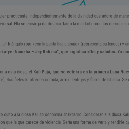
uier practicante, independientemente de la divinidad que adore de manera
iversal. Ella se encarga de destruir tanto la maldad como los demonios e
, un triángulo rojo «con la punta hacia abajo» (representa su lengua) y
ka-yei Namaha – Jay Kali ma”, que significa «Om y saludos. Yo co
nor a esta diosa,
el Kali Puja, que se celebra en la primera Luna Nue
). Sus fieles le ofrecen comida, arroz, lentejas y flores de hibisco. Se 
nde culto a la diosa Kali se denomina shaktismo. Consideran a la diosa K
ón que la que carece de violencia. Sería una forma de verla y rendirle cu