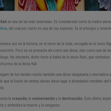
Kali
es una de las más veneradas. Es considerada como la madre universa
Shiva
, del cual por cierto es una de sus esposas. Es el principio y renac
imera vez en la historia, en el norte de la India, recogida en el texto Ri
sucristo. Pero no se presenta ahí como una diosa, sino como una de las
l fuego. No obstante, dicho texto sí habla de la diosa Ratri, que simboliz
ructiva de la diosa Kali.
angam de los tamiles existe también una diosa sanguinaria y aterradora
ble que la fusión de ambas diosas diese lugar a divinidades temibles del
nte.
esenta la
creación
, la
conservación
y la
destrucción.
Este último aspec
e y simboliza la muerte y la venganza.