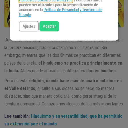
Política de Cookies de WeMystic
y cómo tus datos
pueden ser utilizados para la personalización de
anuncios en la
Política de Privacidad y Términos de
Google
.
Ajustes
Aceptar
Dentro de las principales religiones del mundo, el hinduismo ocupa
la tercera posición, tras el cristianismo y el islamismo. Sin
embargo, mientras que las dos últimas se practican en diferentes
países del planeta,
el hinduismo se practica principalmente en
la India.
Allí es donde adoran a los diferentes
dioses hindúes
.
Pero en esta
religión, nacida hace más de cuatro mil años en
el Valle del Indo
, el culto a sus dioses no se hace de manera
abstracta, sino que manera cotidiana, como parte integral de la
familia o comunidad. Conozcamos algunos de los más importantes.
Lee también:
Hinduismo y su versatibilidad, que ha permitido
su extensión poe el mundo