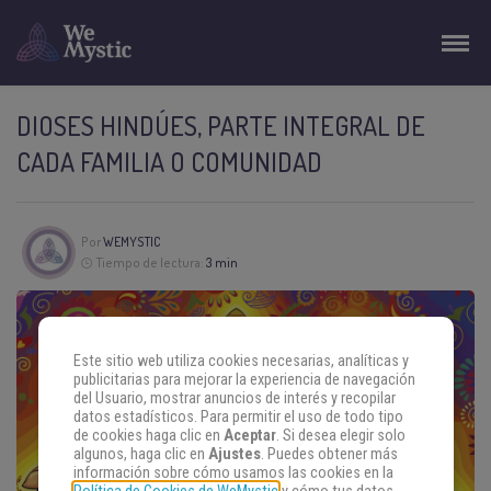
DIOSES HINDÚES, PARTE INTEGRAL DE
CADA FAMILIA O COMUNIDAD
Por
WEMYSTIC
Tiempo de lectura:
3 min
Este sitio web utiliza cookies necesarias, analíticas y
publicitarias para mejorar la experiencia de navegación
del Usuario, mostrar anuncios de interés y recopilar
datos estadísticos. Para permitir el uso de todo tipo
de cookies haga clic en
Aceptar
. Si desea elegir solo
algunos, haga clic en
Ajustes
. Puedes obtener más
información sobre cómo usamos las cookies en la