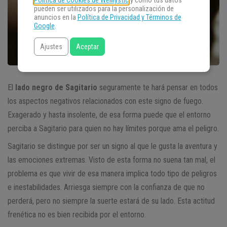
Política de Cookies de WeMystic
y cómo tus datos
pueden ser utilizados para la personalización de
anuncios en la
Política de Privacidad y Términos de
Google
.
Ajustes
Aceptar
El
lado negro de Sagitario
seguramente te hará pensar en todos
los aspectos negativos relacionados con este signo de fuego.
Exagerado y hasta insolente, de esa forma puede que el entorno
perciba a Sagitario para quien no hay límites porque ama el peligro.
Sagitario se distingue por ser un signo al que le gusta la aventura y
las emociones extremas. Visto de esta forma no suena tan mal, el
problema es que vivir de esa manera implica todo tipo de peligros
e inestabilidades. Arriesga siempre con la confianza de que no
perderá, pero no siempre la suerte estará de su lado. Esta actitud
frenética no es bien recibida por el entorno.