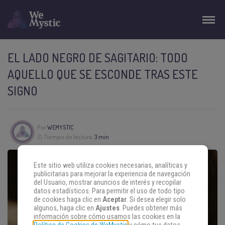
EL LADO NEGRO DE SAGITARIO: TODO
AQUELLO QUE SE ESCONDE TRAS ESTE
SIGNO
Por
WEMYSTIC
Tiempo de lectura:
3 min
Este sitio web utiliza cookies necesarias, analíticas y
publicitarias para mejorar la experiencia de navegación
del Usuario, mostrar anuncios de interés y recopilar
datos estadísticos. Para permitir el uso de todo tipo
de cookies haga clic en
Aceptar
. Si desea elegir solo
algunos, haga clic en
Ajustes
. Puedes obtener más
información sobre cómo usamos las cookies en la