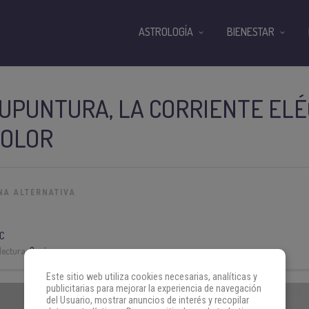
ASTROLOGÍA
BIENESTAR
UPUNTURA, LA CORRIENTE ELÉ
DOLOR
NA ALTERNATIVA
C
lectura:
3 min
Este sitio web utiliza cookies necesarias, analíticas y
publicitarias para mejorar la experiencia de navegación
del Usuario, mostrar anuncios de interés y recopilar