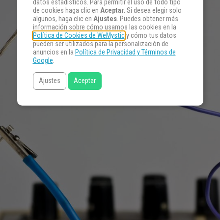
datos estadísticos. Para permitir el uso de todo tipo
de cookies haga clic en
Aceptar
. Si desea elegir solo
algunos, haga clic en
Ajustes
. Puedes obtener más
información sobre cómo usamos las cookies en la
Política de Cookies de WeMystic
y cómo tus datos
pueden ser utilizados para la personalización de
anuncios en la
Política de Privacidad y Términos de
Google
.
Ajustes
Aceptar