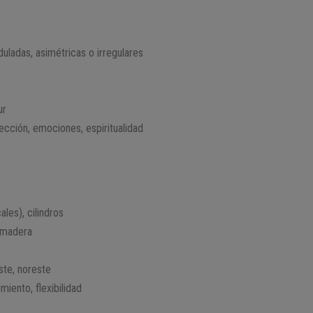
duladas, asimétricas o irregulares
ur
pección, emociones, espiritualidad
ales), cilindros
, madera
este, noreste
imiento, flexibilidad