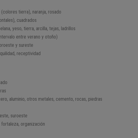
 (colores tierra), naranja, rosado
zontales), cuadrados
lana, yeso, tierra, arcilla, tejas, ladrillos
intervalo entre verano y otoño)
noroeste y sureste
nquilidad, receptividad
rado
eras
 acero, aluminio, otros metales, cemento, rocas, piedras
este, suroeste
 fortaleza, organización