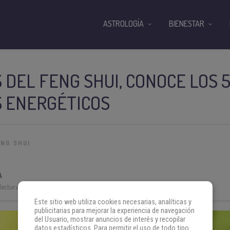
ASTROLOGÍA
BIENESTAR
DEL FENG SHUI, CONOCE LOS 
 ENERGÉTICOS
ENG SHUI
A
lectura:
3 min
Este sitio web utiliza cookies necesarias, analíticas y
publicitarias para mejorar la experiencia de navegación
del Usuario, mostrar anuncios de interés y recopilar
datos estadísticos. Para permitir el uso de todo tipo