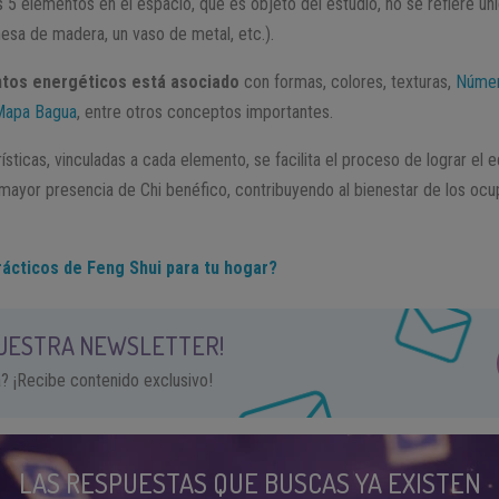
s 5 elementos en el espacio, que es objeto del estudio, no se refiere ún
mesa de madera, un vaso de metal, etc.).
ntos energéticos está asociado
con formas, colores, texturas,
Númer
Mapa Bagua
, entre otros conceptos importantes.
sticas, vinculadas a cada elemento, se facilita el proceso de lograr el eq
 mayor presencia de Chi benéfico, contribuyendo al bienestar de los ocu
ácticos de Feng Shui para tu hogar?
NUESTRA NEWSLETTER!
a? ¡Recibe contenido exclusivo!
LAS RESPUESTAS QUE BUSCAS YA EXISTEN