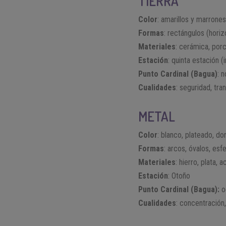
TIERRA
Color
: amarillos y marrones
Formas
: rectángulos (hori
Materiales
: cerámica, porce
Estación
: quinta estación (
Punto Cardinal (Bagua)
: 
Cualidades
: seguridad, tra
METAL
Color
: blanco, plateado, do
Formas
: arcos, óvalos, esf
Materiales
: hierro, plata,
Estación
: Otoño
Punto Cardinal (Bagua):
o
Cualidades
: concentración,