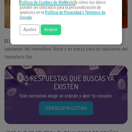
Política de Cookies de WeMystic
y cómo tus datos
pueden ser utilizados para la personalización de
anuncios en la
Política de Privacidad y Términos de
Google
.
Ajustes
Aceptar
El Equinoccio de Otoño
ocurre en septiembre, para los
habitantes del Hemisferio Norte y en marzo para los habitantes del
Hemisferio Sur.
LAS RESPUESTAS QUE BUSCAS YA
EXISTEN
Solo necesitas elegir un oráculo y abrir tu corazón.
COMENZAR MI LECTURA