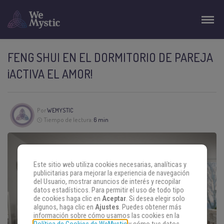
FENG SHUI EN EL DORMITORIO DE PAREJA
¡ACTIVA EL AMOR!
Por
WEMYSTIC
Tiempo de lectura:
6 min
Este sitio web utiliza cookies necesarias, analíticas y
publicitarias para mejorar la experiencia de navegación
del Usuario, mostrar anuncios de interés y recopilar
datos estadísticos. Para permitir el uso de todo tipo
de cookies haga clic en
Aceptar
. Si desea elegir solo
algunos, haga clic en
Ajustes
. Puedes obtener más
información sobre cómo usamos las cookies en la