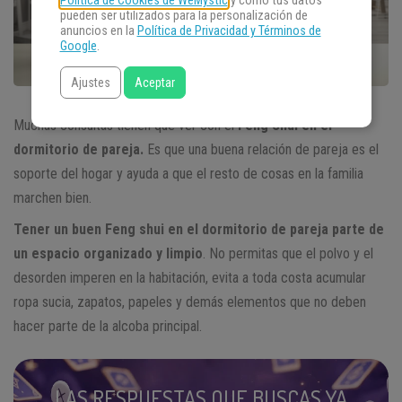
Política de Cookies de WeMystic
y cómo tus datos
pueden ser utilizados para la personalización de
anuncios en la
Política de Privacidad y Términos de
Google
.
Ajustes
Aceptar
Muchas consultas tienen que ver con el
Feng Shui en el
dormitorio de pareja.
Es que una buena relación de pareja es el
soporte del hogar y ayuda a que el resto de cosas en la familia
marchen bien.
Tener un buen Feng shui en el dormitorio de pareja parte de
un espacio organizado y limpio
. No permitas que el polvo y el
desorden imperen en la habitación, evita a toda costa acumular
ropa sucia, zapatos, papeles y demás elementos que no deben
hacer parte de la alcoba principal.
LAS RESPUESTAS QUE BUSCAS YA