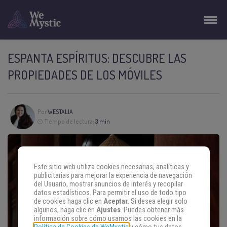
ESPANTA ESPÍRITUS: DESCUBRE LAS
PROPIEDADES DE LOS MÓVILES
Por
WESTALIA
Tiempo de lectura:
3 min
Este sitio web utiliza cookies necesarias, analíticas y
publicitarias para mejorar la experiencia de navegación
del Usuario, mostrar anuncios de interés y recopilar
datos estadísticos. Para permitir el uso de todo tipo
de cookies haga clic en
Aceptar
. Si desea elegir solo
algunos, haga clic en
Ajustes
. Puedes obtener más
información sobre cómo usamos las cookies en la