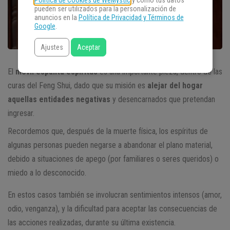
Política de Cookies de WeMystic
y cómo tus datos
pueden ser utilizados para la personalización de
anuncios en la
Política de Privacidad y Términos de
Google
.
Ajustes
Aceptar
El
móvil espanta espíritus
es una importante pieza, dentro de las
curas del Feng Shui, dado que su misión es
alejar del hogar
aquellas entidades negativas
y desencarnados que pretendan
ingresar.
Recordemos que, después de la muerte física, los espíritus de
algunas personas pueden negarse a abandonar el plano material,
debido a situaciones de apego (por familiares o seres queridos) o
miedo a lo desconocido.
En estos casos también se involucran sentimientos intensos (amor,
odio, venganza), y la dificultad para aceptar las consecuencias de
las acciones realizadas, durante su última existencia.