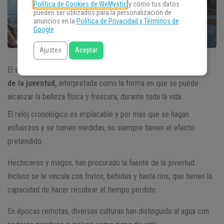
Política de Cookies de WeMystic
y cómo tus datos
pueden ser utilizados para la personalización de
anuncios en la
Política de Privacidad y Términos de
Google
.
Ajustes
Aceptar
El sueño de la humanidad es
conocer el secreto de la fuente
de la juventud,
interpretada como la forma en que se puede
alcanzar la belleza física y frescura, durante toda la vida.
El reloj cronológico es implacable y por más que se hagan
esfuerzos y se tomen medidas, no siempre tienen el efecto
pretendido.
Hechiceros y magos, han procurado la fuente de la juventud.
Incluso se le vincula con frutos, bebidas y hasta ríos, que tienen la
capacidad de hacer recobrar el tiempo perdido.
En épocas remotas, diversas culturas han distinguido al agua con