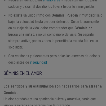
Requieren tiempo para
enamorarse
y necesitan tiempo para
seducir y cazar. El desafío les lleva a hacer lo inimaginable.
No existe un único ritmo con
Géminis.
Pueden ir muy deprisa o
bajar la velocidad hasta parecer detenido. Quien le acompañe
en su viaje de la vida, debe comprender que
Géminis no
busca una mitad
, sino un compañero de viaje. Su espíritu
siempre activo, pocas veces le permitirá la mirada fija en un
solo lugar.
Son cariñosos y elocuentes pero odian las escenas de celos y
desplantes de
inseguridad
.
GÉMINIS EN EL AMOR
Los sentidos y su estimulación son necesarios para atraer a
Géminis.
Un olor agradable y una apariencia pulcra y atractiva, harán que
vuelva la mirada a la persona que le pretende.