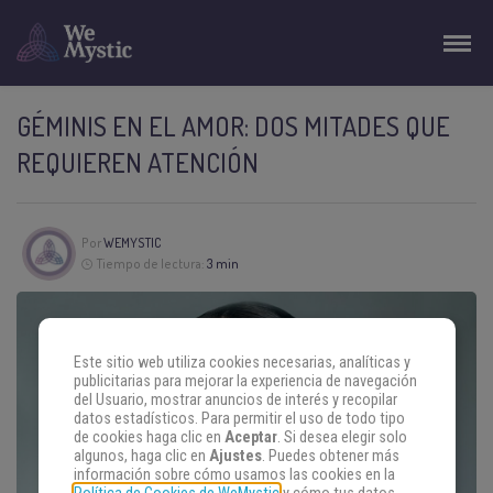
GÉMINIS EN EL AMOR: DOS MITADES QUE
REQUIEREN ATENCIÓN
Por
WEMYSTIC
Tiempo de lectura:
3 min
Este sitio web utiliza cookies necesarias, analíticas y
publicitarias para mejorar la experiencia de navegación
del Usuario, mostrar anuncios de interés y recopilar
datos estadísticos. Para permitir el uso de todo tipo
de cookies haga clic en
Aceptar
. Si desea elegir solo
algunos, haga clic en
Ajustes
. Puedes obtener más
información sobre cómo usamos las cookies en la