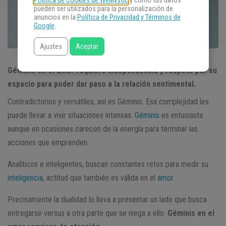
Política de Cookies de WeMystic
y cómo tus datos
pueden ser utilizados para la personalización de
anuncios en la
Política de Privacidad y Términos de
Google
.
Ajustes
Aceptar
Géminis en el amor requiere independencia y respeto por su
espacio para poder dar paso a la relación sentimental.
Contradictorios y versátiles, así es Géminis. Esa complejidad les
puede llevar a vivir situaciones intensas.
Géminis
es entusiasta
aunque en ocasiones carecen de la energía para terminar las
acciones que emprenden.
Analíticos e inteligentes, buscan constantes retos para medir su
inteligencia
, actitud que también es válida en el
amor
.
Precisamente la dualidad lo lleva a presentar un lado que busca
entregarse versus a otra parte que se niega a ello.
Géminis en el