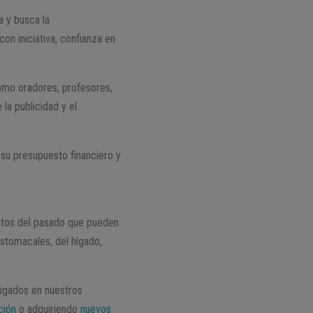
a y busca la
con iniciativa, confianza en
como oradores, profesores,
la publicidad y el
 su presupuesto financiero y
entos del pasado que pueden
stomacales, del hígado,
aigados en nuestros
ción
o adquiriendo
nuevos