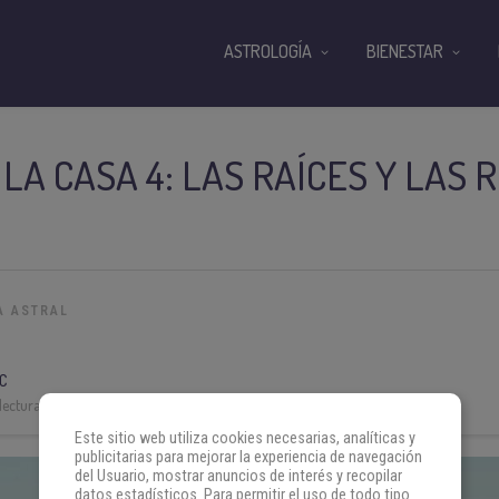
ASTROLOGÍA
BIENESTAR
 LA CASA 4: LAS RAÍCES Y LAS
A ASTRAL
C
lectura:
4 min
Este sitio web utiliza cookies necesarias, analíticas y
publicitarias para mejorar la experiencia de navegación
del Usuario, mostrar anuncios de interés y recopilar
datos estadísticos. Para permitir el uso de todo tipo