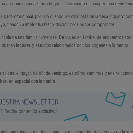
oma de conciencia de todo lo que ha cambiado en una persona desde su i
la base emocional, por ello cuando Géminis está en la casa 4 quiere comp
yo, tienden a intelectualizar y discutir para poder comprender.
 habla de una familia numerosa. De viajes en familia, de encuentros soci
se buscan lecturas y estudios relacionados con los orígenes o la familia.
s raíces, el hogar, de dónde venimos, es cómo sentimos y nos relacion
res, en especial con la madre.
NUESTRA NEWSLETTER!
a? ¡Recibe contenido exclusivo!
radiciones familiares, de la infancia y en un sentido más amplio de la so