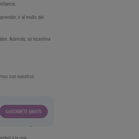
nfancia.
render, ir al mello del
ales. Además, se incentiva
amos con nuestros
SUSCRÍBETE GRATIS
ciedad a la que