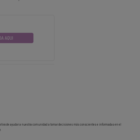
DA AQUI
etivo de ayudar a nuestra comunidad a tomar decisiones más conscientes e informadas en el
.