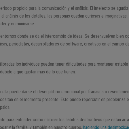
eriodo propicio para la comunicación y el análisis. El intelecto se agudiz
 al análisis de los detalles, las personas quedan curiosas e imaginativas, 
nder y comunicarse.
n entornos donde se da el intercambio de ideas. Se desenvuelven bien 
icas, periodistas, desarrolladores de software, creativos en el campo de 
uilibradas los individuos pueden tener dificultades para mantener estable
debido a que gastan más de lo que tienen.
n ella puede darse el desequilibrio emocional por fracasos o resentimi
esitan en el momento presente. Esto puede repercutir en problemas e
spalda.
to para entender cómo eliminar los hábitos destructivos que están arr
ogar y la familia, y también en nuestro cuerpo,
haciendo una desintoxica