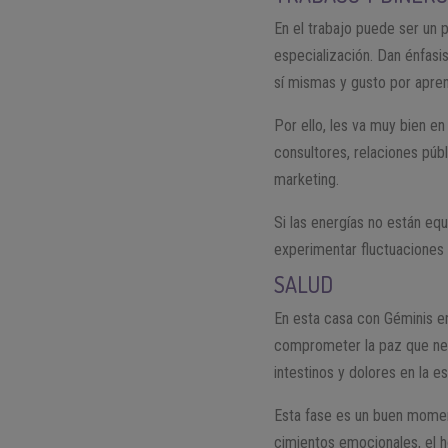
En el trabajo puede ser un p
especialización. Dan énfasis
sí mismas y gusto por apre
Por ello, les va muy bien e
consultores, relaciones públ
marketing.
Si las energías no están eq
experimentar fluctuaciones 
SALUD
En esta casa con Géminis e
comprometer la paz que nec
intestinos y dolores en la e
Esta fase es un buen momen
cimientos emocionales, el h