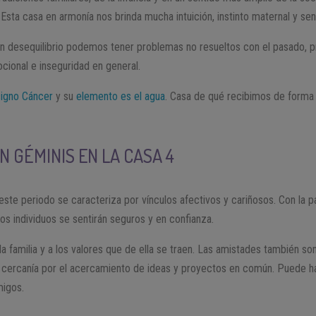
Esta casa en armonía nos brinda mucha intuición, instinto maternal y sens
en desequilibrio podemos tener problemas no resueltos con el pasado, p
ocional e inseguridad en general.
signo Cáncer
y su
elemento es el agua
. Casa de qué recibimos de forma
N GÉMINIS EN LA CASA 4
 este periodo se caracteriza por vínculos afectivos y cariñosos. Con la pa
os individuos se sentirán seguros y en confianza.
 familia y a los valores que de ella se traen. Las amistades también son
cercanía por el acercamiento de ideas y proyectos en común. Puede h
migos.
O