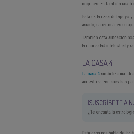
orígenes. Es también una t
Esta es la casa del apoyo y 
asunto, saber cuál es su apo
También esta alineación nos
la curiosidad intelectual y 
LA CASA 4
La casa 4
simboliza nuestra
ancestros, con nuestros pad
¡SUSCRÍBETE A 
¿Te encanta la astrologí
Esta casa nos habla de las t