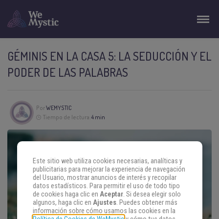
GÉMINIS EN LA CASA 5: LA SEDUCCIÓN Y EL
PODER DE LAS PALABRAS
Por
WEMYSTIC
Tiempo de lectura:
4 min
Este sitio web utiliza cookies necesarias, analíticas y
publicitarias para mejorar la experiencia de navegación
del Usuario, mostrar anuncios de interés y recopilar
datos estadísticos. Para permitir el uso de todo tipo
de cookies haga clic en
Aceptar
. Si desea elegir solo
algunos, haga clic en
Ajustes
. Puedes obtener más
información sobre cómo usamos las cookies en la