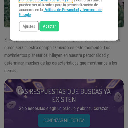
Política de Cookies de WeMystic
y cómo tus datos
pueden ser utilizados para la personalización de
anuncios en la
Política de Privacidad y Términos de
Google
.
Ajustes
Aceptar
El influjo de Géminis en la casa 5 es importante para comprender
cómo será nuestro comportamiento en este momento. Los
movimientos planetarios influyen en nuestra personalidad y
determinan muchas de las características que mostramos a los
demás.
LAS RESPUESTAS QUE BUSCAS YA
EXISTEN
Solo necesitas elegir un oráculo y abrir tu corazón.
COMENZAR MI LECTURA