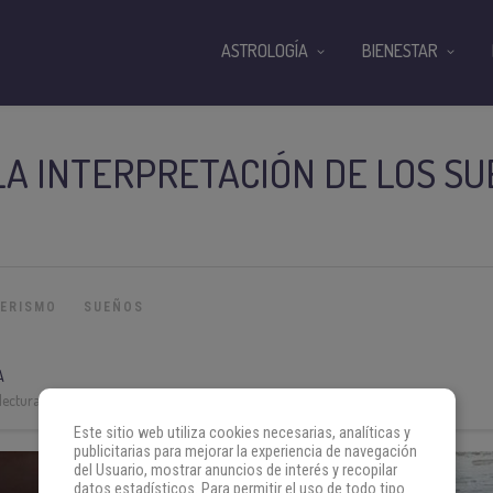
ASTROLOGÍA
BIENESTAR
LA INTERPRETACIÓN DE LOS S
TERISMO
SUEÑOS
A
lectura:
5 min
Este sitio web utiliza cookies necesarias, analíticas y
publicitarias para mejorar la experiencia de navegación
del Usuario, mostrar anuncios de interés y recopilar
datos estadísticos. Para permitir el uso de todo tipo