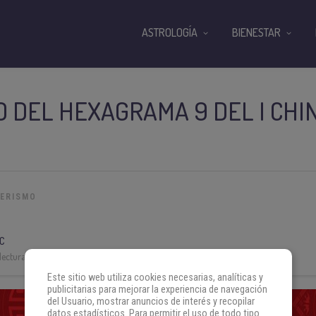
ASTROLOGÍA
BIENESTAR
O DEL HEXAGRAMA 9 DEL I CHIN
N
TERISMO
C
lectura:
3 min
Este sitio web utiliza cookies necesarias, analíticas y
publicitarias para mejorar la experiencia de navegación
del Usuario, mostrar anuncios de interés y recopilar
datos estadísticos. Para permitir el uso de todo tipo