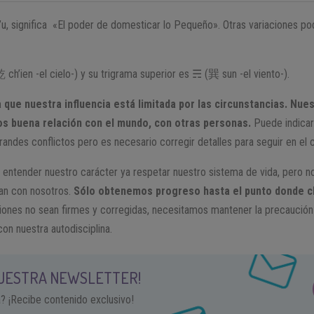
’u, significa «El poder de domesticar lo Pequeño». Otras variaciones pod
 ch’ien -el cielo-) y su trigrama superior es ☴ (巽 sun -el viento-).
 que nuestra influencia está limitada por las circunstancias. Nue
os buena relación con el mundo, con otras personas.
Puede indica
randes conflictos pero es necesario corregir detalles para seguir en el 
tender nuestro carácter ya respetar nuestro sistema de vida, pero no 
an con nosotros.
Sólo obtenemos progreso hasta el punto donde ch
ciones no sean firmes y corregidas, necesitamos mantener la precaución 
on nuestra autodisciplina.
NUESTRA NEWSLETTER!
a? ¡Recibe contenido exclusivo!