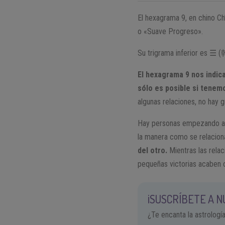
El hexagrama 9, en chino Ch
o «Suave Progreso».
Su trigrama inferior es ☰ (乾
El hexagrama 9 nos indica
sólo es posible si tenem
algunas relaciones, no hay g
Hay personas empezando a en
la manera como se relacion
del otro.
Mientras las rela
pequeñas victorias acaben c
¡SUSCRÍBETE A 
¿Te encanta la astrologí