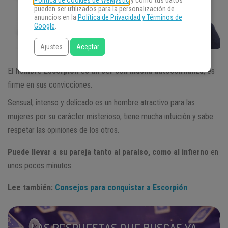
Política de Cookies de WeMystic
y cómo tus datos
pueden ser utilizados para la personalización de
anuncios en la
Política de Privacidad y Términos de
Google
.
Ajustes
Aceptar
El
hombre Escorpión es un ser con mucha autoconfianza
, es
firme en sus convicciones.
Sensual, intenso y delicado es un hombre atractivo para las
mujeres por su carácter misterioso, tiene mucha intuición y sabe
respetar las opiniones de los otros.
Puede llevar a su pareja tanto al paraíso, como al infierno
en
unos pocos minutos.
Lee también:
Consejos para conquistar a Escorpión