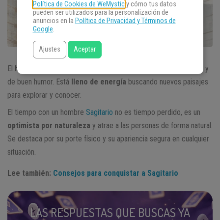
Política de Cookies de WeMystic
y cómo tus datos
pueden ser utilizados para la personalización de
anuncios en la
Política de Privacidad y Términos de
Google
.
Ajustes
Aceptar
El
hombre Sagitario es de espíritu libre
, aventurero, soñador y
de buen humor. Está
lleno de energía
buscando nuevos paisajes
para explorar y conocer.
El tiempo con un hombre
Sagitario
no es tiempo perdido, es un
optimista por naturaleza
y atrae a las personas de forma natural.
Se destaca por su porte físico y su apariencia segura en cualquier
situación.
Lee también:
Consejos para conquistar a Sagitario
LAS RESPUESTAS QUE BUSCAS YA