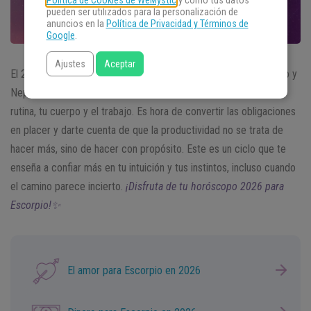
Política de Cookies de WeMystic
y cómo tus datos
pueden ser utilizados para la personalización de
anuncios en la
Política de Privacidad y Términos de
Google
.
Ajustes
Aceptar
El 2026 llega con un aire de renacimiento para Escorpio. Saturno y
Neptuno en Aries te piden que reconsideres cómo lidias con la
rutina, tu cuerpo y el trabajo. Es hora de convertir las obligaciones
en placer y darte cuenta de que la productividad no se trata de
hacer más, sino de hacer con propósito. Este es un ciclo que te
enseña a confiar más en tu intuición y tus instintos, incluso cuando
el camino parece incierto.
¡Disfruta de tu horóscopo 2026 para
Escorpio!✨
El amor para Escorpio en 2026