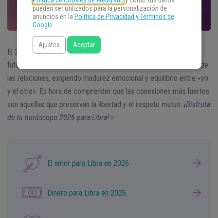
Política de Cookies de WeMystic
y cómo tus datos
pueden ser utilizados para la personalización de
anuncios en la
Política de Privacidad y Términos de
Google
.
Ajustes
Aceptar
El 2026 comienza con tu corazón dividido entre el pasado y el
futuro. La entrada de Saturno y Neptuno en Aries cambia el eje de
las relaciones, exigiendo madurez emocional y equilibrio entre «yo
y el otro». Es hora de comprender que las conexiones más fuertes
son aquellas que preservan la libertad y el respeto mutuo.
¡Disfruta
de tu horóscopo 2026 para Libra!✨
El amor para Libra en 2026
Dinero para Libra en 2026