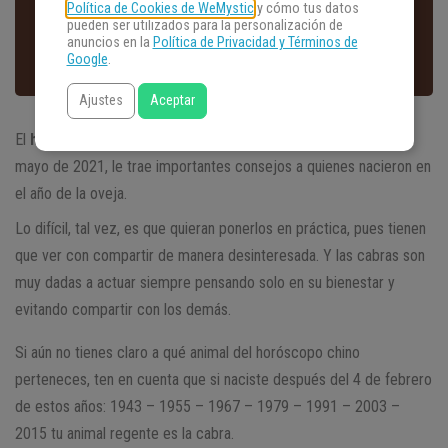
Política de Cookies de WeMystic
y cómo tus datos
pueden ser utilizados para la personalización de
anuncios en la
Política de Privacidad y Términos de
Google
.
Ajustes
Aceptar
El
horóscopo chino mensual para la cabra
, para el mes de
mayo de 2021, le trae importantes consejos a quienes nacieron en
el año de la oveja.
Lo difícil, tal vez, es que quieran ponerlos en práctica, pues tienen
que ver con compartir de manera desinteresada. Y las cabras son
muy dadas a actuar siempre pensando solo en su bienestar y
evitando compartir con los demás.
Si aún no tienes claro a qué animal del horóscopo chino
perteneces, ten en cuenta que si naciste después del 4 de febrero
de estos años: 1943 – 1955 – 1967 – 1979 – 1991 – 2003 –
2015 tu animal regente es la cabra.