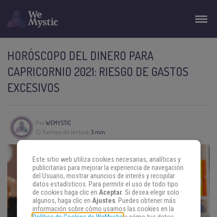
HORÓSCOPO DEL DINERO PARA
CAPRICORNIO 2021: RIESGO DE GASTOS
EXCESIVOS
Por
WEMYSTIC
Tiempo de lectura:
3 min
Este sitio web utiliza cookies necesarias, analíticas y
publicitarias para mejorar la experiencia de navegación
del Usuario, mostrar anuncios de interés y recopilar
datos estadísticos. Para permitir el uso de todo tipo
de cookies haga clic en
Aceptar
. Si desea elegir solo
algunos, haga clic en
Ajustes
. Puedes obtener más
información sobre cómo usamos las cookies en la