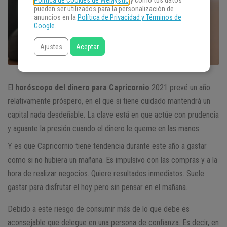
Política de Cookies de WeMystic
y cómo tus datos
pueden ser utilizados para la personalización de
anuncios en la
Política de Privacidad y Términos de
Google
.
Ajustes
Aceptar
El
horóscopo del dinero para Capricornio
2021 prevé un año
relativamente próspero, en el que si tiene cuidado mantendrá un
capital nada desdeñable. La clave está en que actúe con prudencia
y aguante la presión cuando el dinero le queme en las manos.
Y es que Capricornio tiene tendencia durante este año a gastar
como si no hubiera un mañana. Es impulsivo con las compras y a la
hora de realizar negocios. Quiere resultados inmediatos. Suele
gastar para disfrutar el hoy pero sin pensar en el mañana.
Debido a este riesgo de consumir más de lo que debe es
aconsejable que delegue en una persona de confianza. Es decir, en