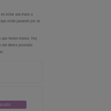
n en echar una mano a
y que están pasando por un
os que tienen menos. Hoy
n del dinero prestado.
as.
DA AQUI