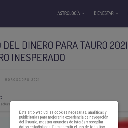
ASTROLOGÍA
BIENESTAR
DEL DINERO PARA TAURO 2021
ERO INESPERADO
HORÓSCOPO 2021
C
lectura:
3 min
Este sitio web utiliza cookies necesarias, analíticas y
publicitarias para mejorar la experiencia de navegación
del Usuario, mostrar anuncios de interés y recopilar
datos estadísticos. Para permitir el uso de todo tipo