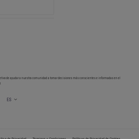
etivo de ayudar a nuestra comunidad a tomar decisiones más conscientes e informadas en el
.
ES
lítica de Privacidad
Términos y Condiciones
Políticas de Privacidad de Cookies