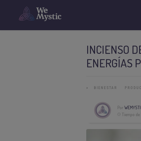
INCIENSO D
ENERGÍAS P
»
BIENESTAR
PRODU
Por
WEMYSTI
Tiempo de 