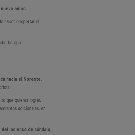
n nuevo amor.
de hacer despertar el
ucho tiempo.
da hacia el Noreste.
ristal.
to que quieras lograr,
ñamientos adicionales, en
 del incienso de sándalo,