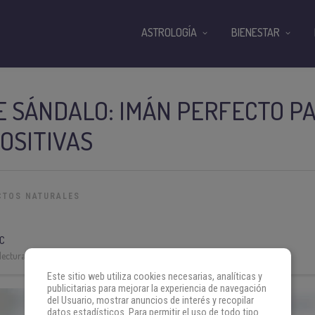
ASTROLOGÍA
BIENESTAR
E SÁNDALO: IMÁN PERFECTO P
OSITIVAS
CTOS NATURALES
C
lectura:
3 min
Este sitio web utiliza cookies necesarias, analíticas y
publicitarias para mejorar la experiencia de navegación
del Usuario, mostrar anuncios de interés y recopilar
datos estadísticos. Para permitir el uso de todo tipo