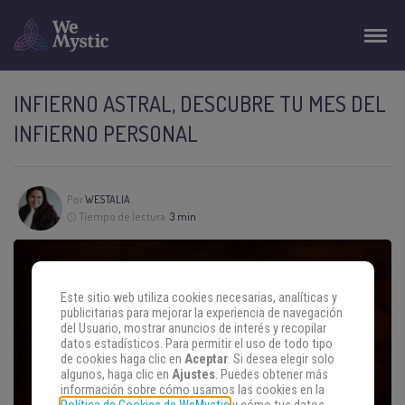
INFIERNO ASTRAL, DESCUBRE TU MES DEL
INFIERNO PERSONAL
Por
WESTALIA
Tiempo de lectura:
3 min
Este sitio web utiliza cookies necesarias, analíticas y
publicitarias para mejorar la experiencia de navegación
del Usuario, mostrar anuncios de interés y recopilar
datos estadísticos. Para permitir el uso de todo tipo
de cookies haga clic en
Aceptar
. Si desea elegir solo
algunos, haga clic en
Ajustes
. Puedes obtener más
información sobre cómo usamos las cookies en la