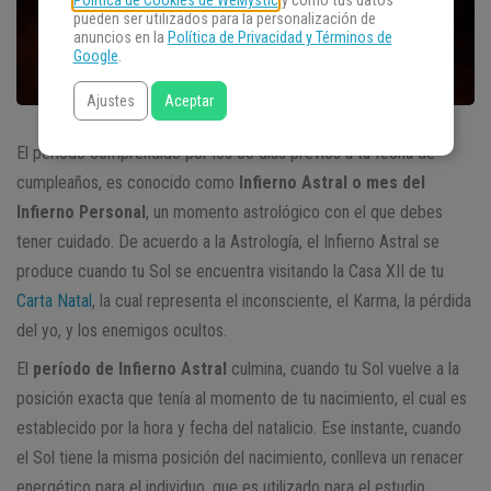
Política de Cookies de WeMystic
y cómo tus datos
pueden ser utilizados para la personalización de
anuncios en la
Política de Privacidad y Términos de
Google
.
Ajustes
Aceptar
El período comprendido por los 30 días previos a tu fecha de
cumpleaños, es conocido como
Infierno Astral o mes del
Infierno Personal
, un momento astrológico con el que debes
tener cuidado. De acuerdo a la Astrología, el Infierno Astral se
produce cuando tu Sol se encuentra visitando la Casa XII de tu
Carta Natal
, la cual representa el inconsciente, el Karma, la pérdida
del yo, y los enemigos ocultos.
El
período de Infierno Astral
culmina, cuando tu Sol vuelve a la
posición exacta que tenía al momento de tu nacimiento, el cual es
establecido por la hora y fecha del natalicio. Ese instante, cuando
el Sol tiene la misma posición del nacimiento, conlleva un renacer
energético para el individuo, que es utilizado para el estudio