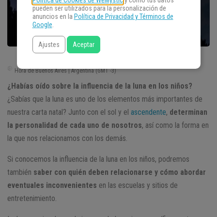
Política de Cookies de WeMystic
y cómo tus datos
pueden ser utilizados para la personalización de
anuncios en la
Política de Privacidad y Términos de
Google
.
Ajustes
Aceptar
Hora de Buenos Aires | Argentina (GMT -3)
¿Habías oído sobre la influencia de la luna en los niños?
¿Sabías que la luna es uno de los elementos más importantes de
nuestra carta natal? Junto con el sol y el
ascendente
,
determinan
la personalidad de cada uno de nosotros
, así como la forma en
la que nos relacionamos con los demás.
Si conocemos la influencia de la luna en los niños, podremos
también
saber con quién deben relacionarse y cómo abordar
eventuales inconvenientes
en las escuelas y sitios de
entretenimiento.