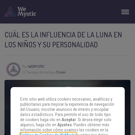
CUÁL ES LA INFLUENCIA DE LA LUNA EN
LOS NIÑOS Y SU PERSONALIDAD
Por
WEMYSTIC
Tiempo de lectura:
5 min
Este sitio web utiliza cookies necesarias, analíticas y
publicitarias para mejorar la experiencia de navegación
del Usuario, mostrar anuncios de interés y recopilar
datos estadísticos. Para permitir el uso de todo tipo
de cookies haga clic en
Aceptar
. Si desea elegir solo
algunos, haga clic en
Ajustes
. Puedes obtener más
información sobre cómo usamos las cookies en la