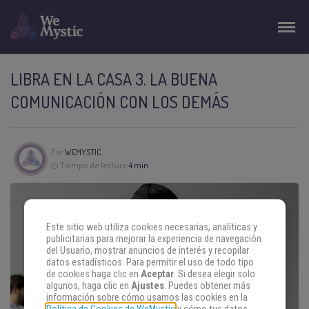
LIBRA EN LA CASA 3. LA BUENA
COMUNICACIÓN CON LOS DEMÁS
Por
WEMYSTIC
Tiempo de lectura:
4 min
Este sitio web utiliza cookies necesarias, analíticas y
publicitarias para mejorar la experiencia de navegación
del Usuario, mostrar anuncios de interés y recopilar
datos estadísticos. Para permitir el uso de todo tipo
de cookies haga clic en
Aceptar
. Si desea elegir solo
algunos, haga clic en
Ajustes
. Puedes obtener más
información sobre cómo usamos las cookies en la