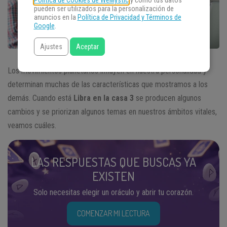
Política de Cookies de WeMystic
y cómo tus datos
pueden ser utilizados para la personalización de
anuncios en la
Política de Privacidad y Términos de
Google
.
Ajustes
Aceptar
Los movimientos planetarios influyen en nuestra personalidad y
determinan muchas de las características que mostramos a los
demás. Cuando está
Libra en la casa 3
se producen algunos
cambios y se priorizan algunos temas en nuestros ámbitos vitales,
veamos cuáles.
LAS RESPUESTAS QUE BUSCAS YA
EXISTEN
Solo necesitas elegir un oráculo y abrir tu corazón.
COMENZAR MI LECTURA