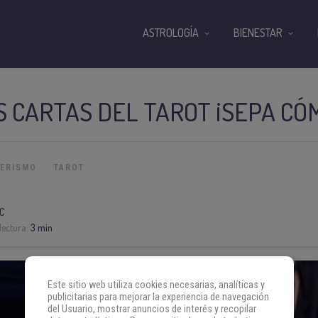
ASTROLOGÍA
BIENESTAR
S CARTAS DEL TAROT ¡SEPA CÓ
TERISMO
TAROT
C
lectura:
3 min
Este sitio web utiliza cookies necesarias, analíticas y
publicitarias para mejorar la experiencia de navegación
del Usuario, mostrar anuncios de interés y recopilar