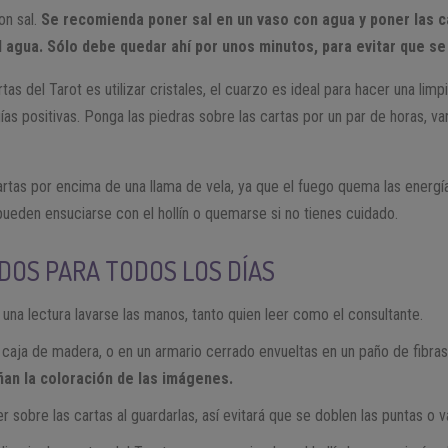
on sal.
Se recomienda poner sal en un vaso con agua y poner las ca
l agua. Sólo debe quedar ahí por unos minutos, para evitar que s
tas del Tarot es utilizar cristales, el cuarzo es ideal para hacer una limp
gías positivas. Ponga las piedras sobre las cartas por un par de horas, v
rtas por encima de una llama de vela, ya que el fuego quema las energí
eden ensuciarse con el hollín o quemarse si no tienes cuidado.
ADOS PARA TODOS LOS DÍAS
na lectura lavarse las manos, tanto quien leer como el consultante.
 caja de madera, o en un armario cerrado envueltas en un paño de fibras
dañan la coloración de las imágenes.
er sobre las cartas al guardarlas, así evitará que se doblen las puntas o