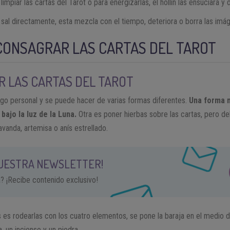
limpiar las cartas del Tarot o para energizarlas, el hollín las ensuciará y 
y sal directamente, esta mezcla con el tiempo, deteriora o borra las imá
CONSAGRAR LAS CARTAS DEL TAROT
 LAS CARTAS DEL TAROT
algo personal y se puede hacer de varias formas diferentes.
Una forma m
bajo la luz de la Luna.
Otra es poner hierbas sobre las cartas, pero d
avanda, artemisa o anís estrellado.
NUESTRA NEWSLETTER!
a? ¡Recibe contenido exclusivo!
 es rodearlas con los cuatro elementos, se pone la baraja en el medio de
, un incienso y un piedra.