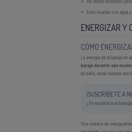
No utilice inciensos para 
Evite lavarlas con agua 
ENERGIZAR Y 
CÓMO ENERGIZAR
La energía de la baraja es 
baraja durante una noche 
un paño, estas hierbas son l
¡SUSCRÍBETE A 
¿Te encanta la astrologí
Otra manera de energizarlas
encendida, un vaso con agua