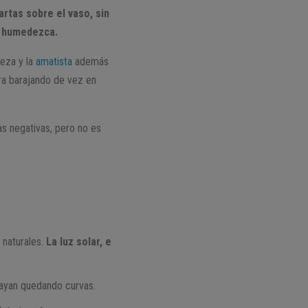
rtas sobre el vaso, sin
e humedezca.
ieza y la
amatista
además
ara barajando de vez en
as negativas, pero no es
 naturales.
La luz solar, e
 vayan quedando curvas.