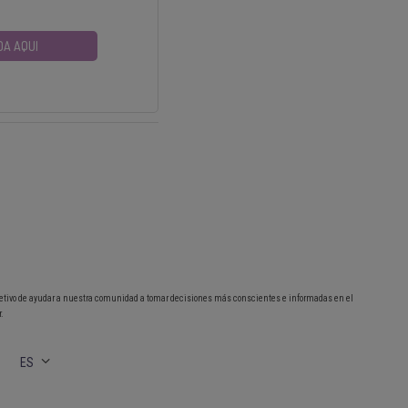
DA AQUI
etivo de ayudar a nuestra comunidad a tomar decisiones más conscientes e informadas en el
.
ES