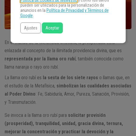
Política de Cookies de WeMystic
y cómo tus datos
pueden ser utilizados para la personalización de
anuncios en la
Política de Privacidad y Términos de
Google
.
Ajustes
Aceptar
En el mundo de la Metafísica Cristiana, la prosperidad está
enlazada al concepto de la ilimitada providencia divina, que es
representada por la llama oro rubí
, también conocida como
llama naranja o rayo oro rubí.
La llama oro rubí es
la sexta de los siete rayos
o llamas que, en
el estudio de la Metafísica,
simbolizan las cualidades asociadas
al Poder Divino
: Fe, Sabiduría, Amor, Pureza, Sanación, Provisión,
y Transmutación.
Se invoca a la llama oro rubí para
solicitar provisión
(prosperidad), tranquilidad, unidad, gracia divina, ternura,
mejorar la concentración y practicar la devoción y la