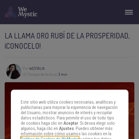
LA LLAMA ORO RUBÍ DE LA PROSPERIDAD,
¡CONOCELO!
Por
WESTALIA
Tiempo de lectura:
3 min
Este sitio web utiliza cookies necesarias, analíticas y
publicitarias para mejorar la experiencia de navegación
del Usuario, mostrar anuncios de interés y recopilar
datos estadísticos. Para permitir el uso de todo tipo
de cookies haga clic en
Aceptar
. Si desea elegir solo
algunos, haga clic en
Ajustes
. Puedes obtener más
información sobre cómo usamos las cookies en la