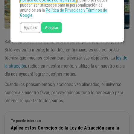
Política de Cookies de WeMystic
y cómo tus datos
pueden ser utilizados para la personalización de
anuncios en la
Política de Privacidad y Términos de
Google
.
Ajustes
Aceptar
Sabe como usar
la Ley de la Atracción para lograr objetivos
.
Si lo ves en tu mente, lo tendrás en tu mano, es una conocida
técnica que muchos aplican para alcanzar sus objetivos. La
ley de
la atracción
, radica en nuestra mente, y utilizarla en nuestro día a
día nos ayudará lograr nuestras metas.
Cuando los pensamientos y acciones van alineados, el universo
conspira a nuestro favor, proveyéndonos todo lo necesario para
obtener lo que tanto deseamos.
Te puede interesar
Aplica estos Consejos de la Ley de Atracción para la