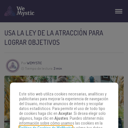
USA LA LEY DE LA ATRACCIÓN PARA
LOGRAR OBJETIVOS
Por
WEMYSTIC
Tiempo de lectura:
3 min
Este sitio web utiliza cookies necesarias, analíticas y
publicitarias para mejorar la experiencia de navegación
del Usuario, mostrar anuncios de interés y recopilar
datos estadísticos. Para permitir el uso de todo tipo
de cookies haga clic en
Aceptar
. Si desea elegir solo
algunos, haga clic en
Ajustes
. Puedes obtener más
información sobre cómo usamos las cookies en la