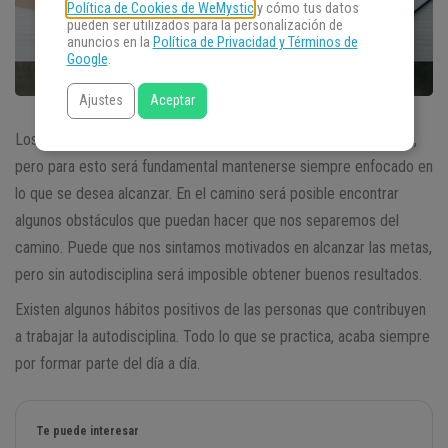
Política de Cookies de WeMystic
y cómo tus datos
pueden ser utilizados para la personalización de
anuncios en la
Política de Privacidad y Términos de
Google
.
Ajustes
Aceptar
Los objetivos pueden alcanzarse
luchando con autodisciplina
,
pero para esto será fundamental mantenerse siempre enfocado en
lo que se desea alcanzar. En el camino será posible encontrar
algunos obstáculos que puedan hacer que nos separemos del
camino. Puede que nos sintamos motivados en alcanzar las metas,
pero sin autodisciplina será imposible obtener buenos resultados.
Existen algunos hábitos positivos de las personas que contribuyen
a trabajar la autodisciplina. Todo lo que se practica, acaba siempre
por formar parte del día a día.
Te puede interesar