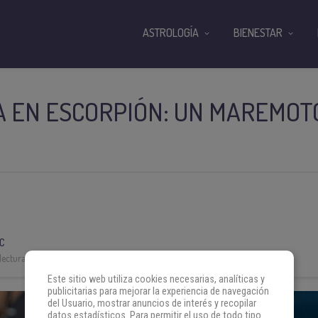
ASTROLOGÍA
BIENESTAR
A EN ESCORPIÓN: UN MAREMOT
C
lectura:
4 min
Este sitio web utiliza cookies necesarias, analíticas y
publicitarias para mejorar la experiencia de navegación
del Usuario, mostrar anuncios de interés y recopilar
datos estadísticos. Para permitir el uso de todo tipo