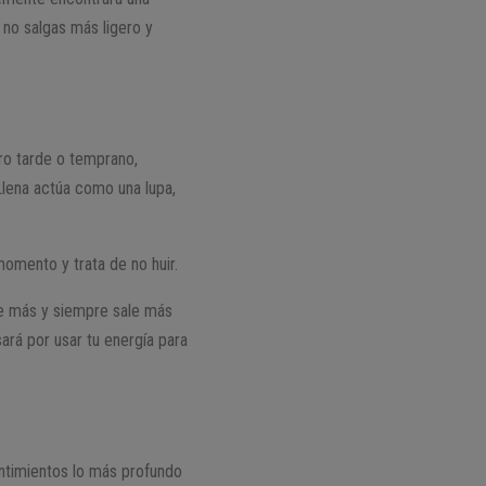
 no salgas más ligero y
ero tarde o temprano,
Llena actúa como una lupa,
omento y trata de no huir.
ie más y siempre sale más
rá por usar tu energía para
entimientos lo más profundo