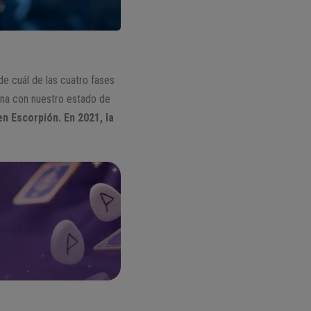
de cuál de las cuatro fases
iona con nuestro estado de
en Escorpión. En 2021, la