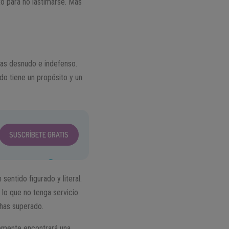
o para no lastimarse. Más
ras desnudo e indefenso.
do tiene un propósito y un
SUSCRÍBETE GRATIS
entido figurado y literal.
lo que no tenga servicio
 has superado.
lemente encontrará una