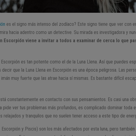
ión
es el signo más intenso del zodíaco? Este signo tiene que ver con 
mira hacia adentro como un detective. Su mirada es investigadora y nun
n Escorpión viene a invitar a todos a examinar de cerca lo que pa
Escorpión es tan potente como el de la Luna Llena. Así que puedes espe
 decir que la Luna Llena en Escorpión es una época peligrosa. Las pers
 imán muy fuerte que las atrae hacia sí mismas. Es bastante difícil esca
está constantemente en contacto con sus pensamientos. Es casi una obse
ena pide ver tus problemas más profundos, es complicado dominar toda 
 relajados y tranquilos que no suelen tener acceso a este tipo de energ
, Escorpión y Piscis) son los más afectados por esta luna, pero tambi