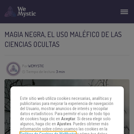
MAGIA NEGRA, EL USO MALÉFICO DE LAS
CIENCIAS OCULTAS
Por
WEMYSTIC
Tiempo de lectura:
3 min
Este sitio web utiliza cookies necesarias, analíticas y
publicitarias para mejorar la experiencia de navegación
del Usuario, mostrar anuncios de interés y recopilar
datos estadísticos. Para permitir el uso de todo tipo
de cookies haga clic en
Aceptar
. Si desea elegir solo
algunos, haga clic en
Ajustes
. Puedes obtener más
información sobre cómo usamos las cookies en la