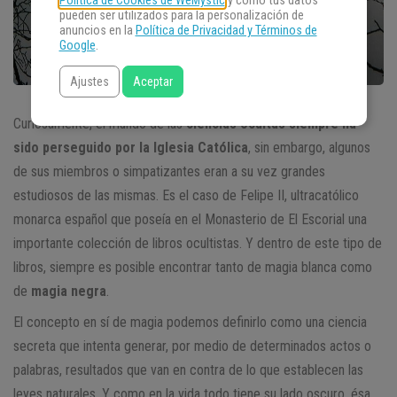
Política de Cookies de WeMystic
y cómo tus datos
pueden ser utilizados para la personalización de
anuncios en la
Política de Privacidad y Términos de
Google
.
Ajustes
Aceptar
Curiosamente, el mundo de las
ciencias ocultas siempre ha
sido perseguido por la Iglesia Católica
, sin embargo, algunos
de sus miembros o simpatizantes eran a su vez grandes
estudiosos de las mismas. Es el caso de Felipe II, ultracatólico
monarca español que poseía en el Monasterio de El Escorial una
importante colección de libros ocultistas. Y dentro de este tipo de
libros, siempre es posible encontrar tanto de magia blanca como
de
magia negra
.
El concepto en sí de magia podemos definirlo como una ciencia
secreta que intenta generar, por medio de determinados actos o
palabras, resultados que van en contra de lo que establecen las
leyes naturales. Y como en la vida todo tiene su lado oscuro, ésa