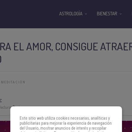
ASTROLOGÍA
BIENESTAR
RA EL AMOR, CONSIGUE ATRAE
O
 MEDITACIÓN
C
lectura:
3 min
Este sitio web utiliza cookies necesarias, analíticas y
publicitarias para mejorar la experiencia de navegación
del Usuario, mostrar anuncios de interés y recopilar