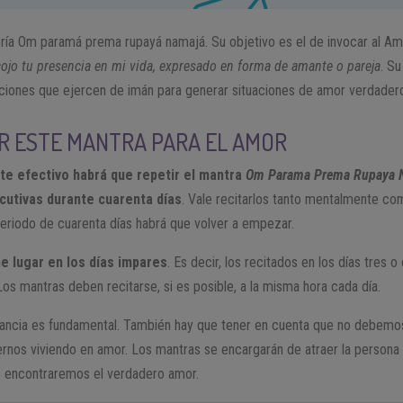
ería Om paramá prema rupayá namajá. Su objetivo es el de invocar al Am
cojo tu presencia en mi vida, expresado en forma de amante o pareja
. Su
aciones que ejercen de imán para generar situaciones de amor verdader
R ESTE MANTRA PARA EL AMOR
te efectivo habrá que repetir el mantra
Om Parama Prema Rupaya
utivas durante cuarenta días
. Vale recitarlos tanto mentalmente com
periodo de cuarenta días habrá que volver a empezar.
e lugar en los días impares
. Es decir, los recitados en los días tres 
os mantras deben recitarse, si es posible, a la misma hora cada día.
estancia es fundamental. También hay que tener en cuenta que no debem
ernos viviendo en amor. Los mantras se encargarán de atraer la person
ue encontraremos el verdadero amor.