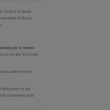
or Divino y se puede
 repetición facilita su
o.
 Namaha
por lo menos
o en voz alta. En el caso
o cinco suelen mostrar
os enfocarnos en una
a más conveniente para