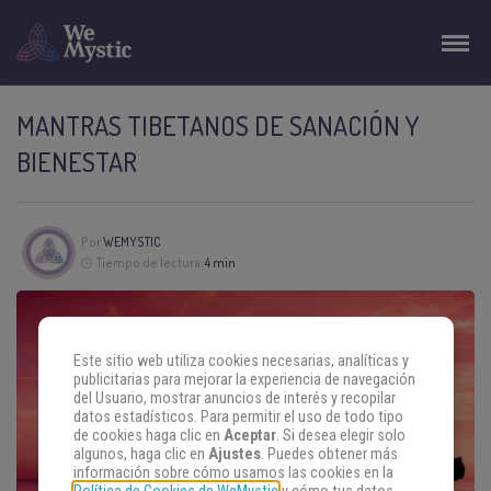
MANTRAS TIBETANOS DE SANACIÓN Y
BIENESTAR
Por
WEMYSTIC
Tiempo de lectura:
4 min
Este sitio web utiliza cookies necesarias, analíticas y
publicitarias para mejorar la experiencia de navegación
del Usuario, mostrar anuncios de interés y recopilar
datos estadísticos. Para permitir el uso de todo tipo
de cookies haga clic en
Aceptar
. Si desea elegir solo
algunos, haga clic en
Ajustes
. Puedes obtener más
información sobre cómo usamos las cookies en la