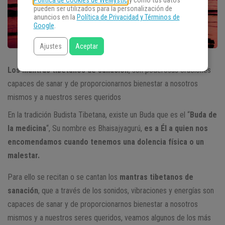
Política de Cookies de WeMystic
y cómo tus datos
pueden ser utilizados para la personalización de
anuncios en la
Política de Privacidad y Términos de
Google
.
Ajustes
Aceptar
Los mantras tibetanos de sanación
, son poderosas oraciones
capaces de sanar y de proporcionarnos bienestar a nosotros
mismos y a nuestros seres queridos
En la tradición Budista Tibetana, existe un Buda que es el “
Buda de
la medicina
“, Su nombre es Bhaisajyagurú,
es a Él a quien nos
encomendamos cuando tenemos una dolencia física o un
malestar.
Para ello se recitan o se cantan los
mantras tibetanos de
sanación
, que a través de los sonidos, vibraciones y energías son
capaces de sanar y de proporcionarnos bienestar a nosotros
mismos y a nuestros seres queridos, veamos algunos de los más