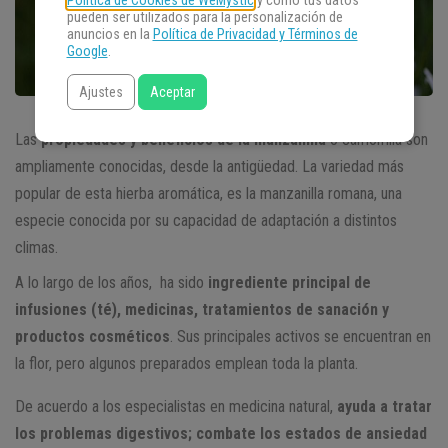
Política de Cookies de WeMystic
y cómo tus datos
pueden ser utilizados para la personalización de
anuncios en la
Política de Privacidad y Términos de
Google
.
Ajustes
Aceptar
Las
propiedades y beneficios de la manzanilla
o camomila son
ampliamente conocidas, desde la antigüedad. La variedad más
popular de esta hierba aromática, es la manzanilla romana, una
especie conocida por su capacidad de adaptación a distintos
climas.
A lo largo de los años, ha sido
ingrediente principal de
infusiones (té), medicinas, tratamientos de sanación y
productos cosméticos
. Sus principales activos se encuentran en
la flor, pero algunos preparados emplean toda la planta.
De acuerdo a los especialistas en medicina natural,
ayuda a tratar
los problemas digestivos; combate los estados de ansiedad