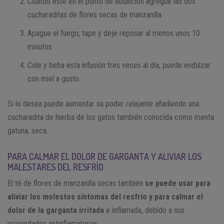
Cuando esté en el punto de ebullición agregue las dos
cucharaditas de flores secas de manzanilla
Apague el fuego, tape y deje reposar al menos unos 10
minutos
Cole y beba esta infusión tres veces al día, puede endulzar
con miel a gusto.
Si lo desea puede aumentar su poder relajante añadiendo una
cucharadita de hierba de los gatos también conocida como menta
gatuna, seca.
PARA CALMAR EL DOLOR DE GARGANTA Y ALIVIAR LOS
MALESTARES DEL RESFRÍO
El té de flores de manzanilla secas también
se puede usar para
aliviar los molestos síntomas del resfrío y para calmar el
dolor de la garganta irritada
e inflamada, debido a sus
propiedades antinflamatorias.