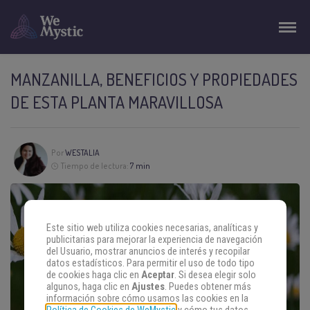
MANZANILLA, BENEFICIOS Y PROPIEDADES
DE ESTA PLANTA MARAVILLOSA
Por
WESTALIA
Tiempo de lectura:
7 min
Este sitio web utiliza cookies necesarias, analíticas y
publicitarias para mejorar la experiencia de navegación
del Usuario, mostrar anuncios de interés y recopilar
datos estadísticos. Para permitir el uso de todo tipo
de cookies haga clic en
Aceptar
. Si desea elegir solo
algunos, haga clic en
Ajustes
. Puedes obtener más
información sobre cómo usamos las cookies en la