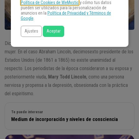
Política de Cookies de WeMystic
y cómo tus datos
pueden ser utilizados para la personalización de
anuncios en la
Política de Privacidad y Términos de
Google
.
Ajustes
Aceptar
Dicen que detrás de cada gran hombre hay siempre una gran
mujer. En el caso Abraham Lincoln, decimosexto presidente de los
Estados Unidos (de 1861 a 1865) no existe unanimidad al
respecto. Los periodistas de la época consideraron a su esposa y
posteriormente viuda,
Mary Todd Lincoln
, como una persona
nerviosa y propensa a la depresión, obsesionada con la práctica
del espiritismo.
Te puede interesar
Medium de incorporación y niveles de consciencia