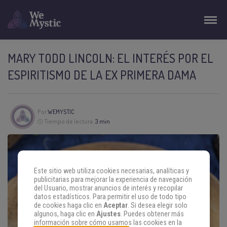
MARY TODD LINCOLN: EL INTERÉS POR EL
ESPIRITISMO DE LA EX PRIMERA DAMA
Por
WEMYSTIC
Tiempo de lectura:
3 min
Este sitio web utiliza cookies necesarias, analíticas y
publicitarias para mejorar la experiencia de navegación
del Usuario, mostrar anuncios de interés y recopilar
datos estadísticos. Para permitir el uso de todo tipo
de cookies haga clic en
Aceptar
. Si desea elegir solo
algunos, haga clic en
Ajustes
. Puedes obtener más
información sobre cómo usamos las cookies en la