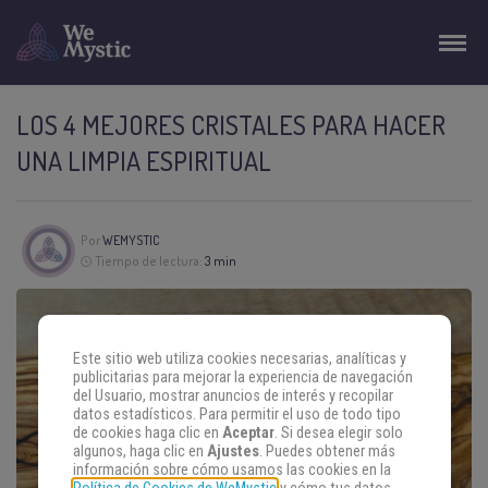
LOS 4 MEJORES CRISTALES PARA HACER
UNA LIMPIA ESPIRITUAL
Por
WEMYSTIC
Tiempo de lectura:
3 min
Este sitio web utiliza cookies necesarias, analíticas y
publicitarias para mejorar la experiencia de navegación
del Usuario, mostrar anuncios de interés y recopilar
datos estadísticos. Para permitir el uso de todo tipo
de cookies haga clic en
Aceptar
. Si desea elegir solo
algunos, haga clic en
Ajustes
. Puedes obtener más
información sobre cómo usamos las cookies en la