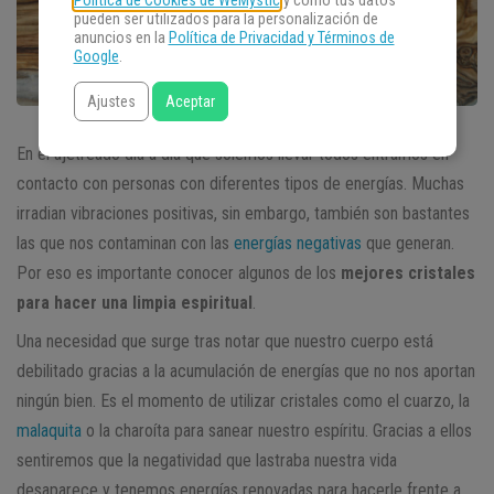
Política de Cookies de WeMystic
y cómo tus datos
pueden ser utilizados para la personalización de
anuncios en la
Política de Privacidad y Términos de
Google
.
Ajustes
Aceptar
En el ajetreado día a día que solemos llevar todos entramos en
contacto con personas con diferentes tipos de energías. Muchas
irradian vibraciones positivas, sin embargo, también son bastantes
las que nos contaminan con las
energías negativas
que generan.
Por eso es importante conocer algunos de los
mejores cristales
para hacer una limpia espiritual
.
Una necesidad que surge tras notar que nuestro cuerpo está
debilitado gracias a la acumulación de energías que no nos aportan
ningún bien. Es el momento de utilizar cristales como el cuarzo, la
malaquita
o la charoíta para sanear nuestro espíritu. Gracias a ellos
sentiremos que la negatividad que lastraba nuestra vida
desaparece y tenemos energías renovadas para hacerle frente a