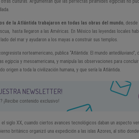
otras culturas. Argumentan que las perfectas pirámides egipcias no pud
lada.
os de la Atlántida trabajaron en todas las obras del mundo
, desde
Pascua, hasta llegaron a las Américas. En México las leyendas locales ha
o lado del mar y ayudaron a los mayas a construir sus templos.
 congresista norteamericano, publica “Atlántida: El mundo antediluviano”,
as egipcia y mesoamericana, y manipula las observaciones para concluir
o origen a toda la civilización humana, y que sería la Atlántida.
NUESTRA NEWSLETTER!
a? ¡Recibe contenido exclusivo!
n el siglo XX, cuando ciertos avances tecnológicos daban un aspecto vero
bierno británico organizó una expedición a las islas Azores, al sitio donde