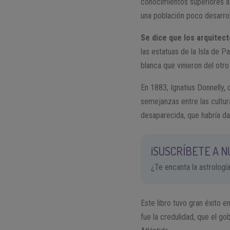
conocimientos superiores a 
una población poco desarrol
Se dice que los arquitect
las estatuas de la Isla de 
blanca que vinieron del otr
En 1883, Ignatius Donnelly,
semejanzas entre las cultur
desaparecida, que habría dad
¡SUSCRÍBETE A 
¿Te encanta la astrologí
Este libro tuvo gran éxito e
fue la credulidad, que el go