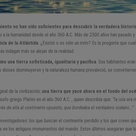
ento no han sido suficientes para descubrir la verdadera historia
o a la humanidad desde el año 360 A.C. Más de 2300 años han pasado y
isla de la Atlántida
. ¿Existió o es sólo un mito? Es la pregunta que cua
s indagan más se alejan de la realidad.
mo una tierra sofisticada, igualitaria y pacífica
. Sus habitantes era
s dioses disminuyeron y la naturaleza humana prevaleció, se convirtieron
nal de la civilización;
una tierra que yace ahora en el fondo del oc
ósofo griego Platón en el año 360 A.C. , quien describía que:
“la isla era
avés de ella al continente opuesto, que bordeaba el verdadero océano…”
nvestigadores: los que buscan el continente perdido y los que creen qu
s en los antiguos monumentos del mundo. Estos últimos aseguran que lo