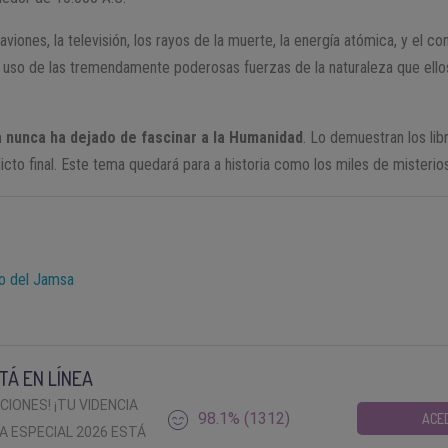
s aviones, la televisión, los rayos de la muerte, la energía atómica, y el co
 uso de las tremendamente poderosas fuerzas de la naturaleza que ellos
da nunca ha dejado de fascinar a la Humanidad
. Lo demuestran los lib
icto final. Este tema quedará para a historia como los miles de misteri
to del Jamsa
TÁ EN LÍNEA
ACIONES! ¡TU VIDENCIA
98.1% (1312)
ACE
A ESPECIAL 2026 ESTÁ