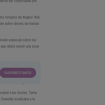
ieron ser construidas por
 los templos de Angkor Wat,
blan sobre dioses de barbas
 donde especula sobre las
 que debió existir una zona
SUSCRÍBETE GRATIS
símil a las teorías. Tanta
 Donnelly localizaba a la