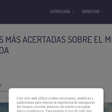
ASTROLOGÍA
BIENESTAR
S MÁS ACERTADAS SOBRE EL M
IDA
C
lectura:
4 min
Este sitio web utiliza cookies necesarias, analíticas y
publicitarias para mejorar la experiencia de navegación
del Usuario, mostrar anuncios de interés y recopilar
datos estadísticos. Para permitir el uso de todo tipo