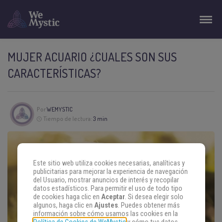
MUJER ACUARIO ¿CUALES SON SUS
CARACTERÍSTICAS?
Por
WEMYSTIC
Tiempo de lectura:
3 min
Este sitio web utiliza cookies necesarias, analíticas y
publicitarias para mejorar la experiencia de navegación
del Usuario, mostrar anuncios de interés y recopilar
datos estadísticos. Para permitir el uso de todo tipo
de cookies haga clic en
Aceptar
. Si desea elegir solo
algunos, haga clic en
Ajustes
. Puedes obtener más
información sobre cómo usamos las cookies en la