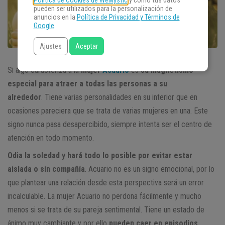
Política de Cookies de WeMystic
y cómo tus datos
pueden ser utilizados para la personalización de
anuncios en la
Política de Privacidad y Términos de
Google
.
Ajustes
Aceptar
Si algo caracteriza a la
mujer
Acuario
es
su magnetismo
especial para atraer a todas las personas a su
alrededor
. Tiene varias personalidades en su interior que en
ocasiones pareciera que se trata de varias mujeres en una. Este
signo nunca pasa desapercibido, siempre intenta ser el centro de
atención en todo momento.
Odia la soledad y hará todo lo posible por evitar estar
aislada o sin compañía
. Acuario no es un signo emocional, por lo
que plantear una relación desde esta perspectiva será un error
incalculable. La mujer Acuario no perdona fácilmente y mucho
menos si se trata de su pareja sentimental. Tiene un estado de
ánimo muy cambiante y por ello
pueden caer en episodios