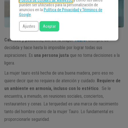
Política de Cookies de WeMystic
y cómo tus datos
pueden ser utilizados para la personalización de
anuncios en la
Política de Privacidad y Términos de
Google
.
Ajustes
Aceptar
Calmada y paciente, así es la mujer
Tauro
.
Siempre es
decidida y hace hasta lo imposible por lograr todas sus
aspiraciones. Es
una persona justa
que no toma decisiones a la
ligera.
La mujer tauro está hecha de una buena madera, pero eso no
quiere decir que no requiera de atención y cuidado.
Requiere de
un ambiente en armonía, incluso con lo estético
. Se le
encuentra, a menudo, en reuniones sociales, conciertos,
restaurantes y cenas. La terquedad es una marca de nacimiento
tanto del hombre como de la mujer Tauro. Lo fundamental es
proporcionarle seguridad.