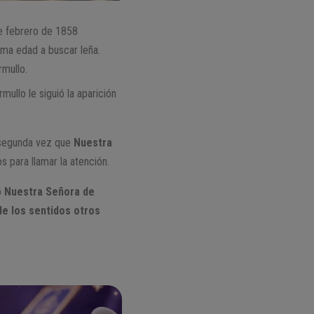
de febrero de 1858
sma edad a buscar leña.
rmullo.
llo le siguió la aparición
 segunda vez que
Nuestra
 para llamar la atención.
o
Nuestra Señora de
e los sentidos otros