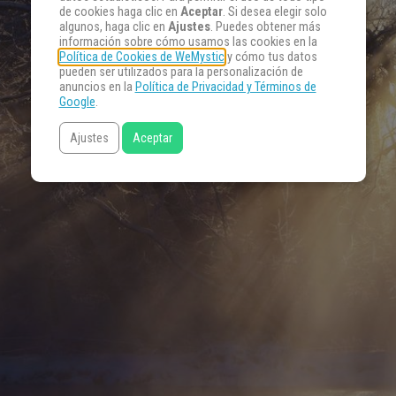
de cookies haga clic en
Aceptar
. Si desea elegir solo
algunos, haga clic en
Ajustes
. Puedes obtener más
información sobre cómo usamos las cookies en la
Política de Cookies de WeMystic
y cómo tus datos
pueden ser utilizados para la personalización de
anuncios en la
Política de Privacidad y Términos de
Google
.
Ajustes
Aceptar