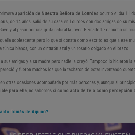
 primera
aparición de Nuestra Señora de Lourdes
ocurrió el día 11 
rous
, de 14 años, salió de su casa en Lourdes con dos amigas de su mi
 Gave y al pasar por una gruta natural la joven Bernadette escuchó un mu
ella adolescente pero lo que sí consta como escrito es que a ese murmu
 túnica blanca, con un cinturón azul y un rosario colgado en el brazo.
a a sus amigas y a su madre pero nadie la creyó. Tampoco lo hicieron la
apareció y fueron muchos los que la tacharon de estar inventando cuentos
ó en otras ocasiones acompañada por más personas y, aunque al principi
ble para ella
, no sabemos si
como acto de fe o como percepción d
Santo Tomás de Aquino?