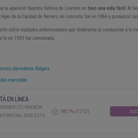
e se le apareció Nuestra Señora de Lourdes no
tuvo una vida fácil
. Al t
 Hijas de la Caridad de Nevers, en concreto fue en 1866 y pronunció su
tte sufrió múltiples enfermedades que finalmente la conducirían a la m
ea fe en 1933 fue canonizada.
amosa clarividente Búlgara
vidas marcadas
TÁ EN LÍNEA
ACIONES! ¡TU VIDENCIA
98.1% (1312)
ACE
A ESPECIAL 2026 ESTÁ