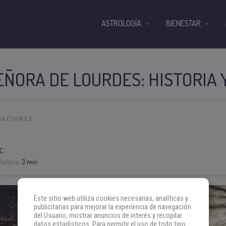
ASTROLOGÍA
BIENESTAR
ÑORA DE LOURDES: HISTORIA 
RACIONES
C
lectura:
3 min
Este sitio web utiliza cookies necesarias, analíticas y
publicitarias para mejorar la experiencia de navegación
del Usuario, mostrar anuncios de interés y recopilar
datos estadísticos. Para permitir el uso de todo tipo