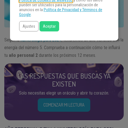
Política de Cookies de WeMystic
y cómo tus datos
pueden ser utilizados para la personalización de
anuncios en la
Política de Privacidad y Términos de
Google
.
Ajustes
Aceptar
Según la
numerología para 2021
, tendremos un año vibrando con la
energía del número 5. Comprueba a continuación cómo te influirá
tu
año personal 2
durante los próximos 12 meses.
LAS RESPUESTAS QUE BUSCAS YA
EXISTEN
Solo necesitas elegir un oráculo y abrir tu corazón.
COMENZAR MI LECTURA