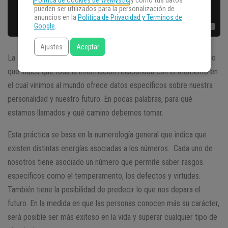
Política de Cookies de WeMystic
y cómo tus datos
pueden ser utilizados para la personalización de
anuncios en la
Política de Privacidad y Términos de
Google
.
Ajustes
Aceptar
La
numerología de la fecha de nacimiento
rescata el principio
que indica que toda la información relacionada con el momento en
el cual vinimos al mundo ofrece datos específicos sobre nuestra
personalidad y nuestro futuro. En pocas palabras, para qué
estamos llamados y qué camino debemos tomar.
Esta práctica se basa en la numerología general que indica que
existen distintas energías asociadas a los números. Cada uno de
nosotros tiene asociado un número que permite saber rasgos
específicos como el temperamento, los defectos y virtudes.
También tiene la posibilidad de predecir lo que nos depara el
futuro. En la medida en que las personas conocen más su carácter,
será posible ser más exitoso en la vida y superar cualquier tipo de