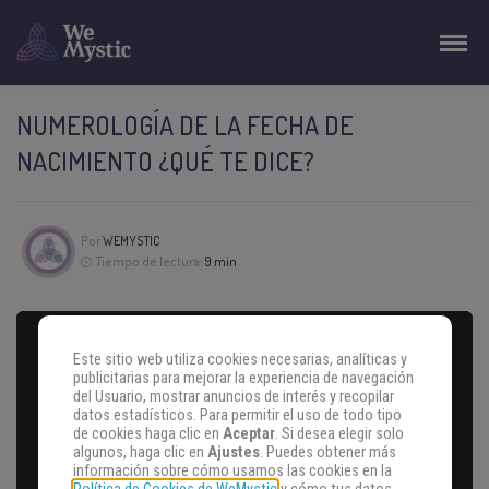
NUMEROLOGÍA DE LA FECHA DE
NACIMIENTO ¿QUÉ TE DICE?
Por
WEMYSTIC
Tiempo de lectura:
9 min
Este sitio web utiliza cookies necesarias, analíticas y
publicitarias para mejorar la experiencia de navegación
del Usuario, mostrar anuncios de interés y recopilar
datos estadísticos. Para permitir el uso de todo tipo
de cookies haga clic en
Aceptar
. Si desea elegir solo
algunos, haga clic en
Ajustes
. Puedes obtener más
información sobre cómo usamos las cookies en la