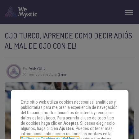
OJO TURCO, ¡APRENDE COMO DECIR ADIÓS
AL MAL DE OJO CON EL!
Por
WEMYSTIC
Tiempo de lectura:
3 min
Este sitio web utiliza cookies necesarias, analíticas y
publicitarias para mejorar la experiencia de navegación
del Usuario, mostrar anuncios de interés y recopilar
datos estadísticos. Para permitir el uso de todo tipo
de cookies haga clic en
Aceptar
. Si desea elegir solo
algunos, haga clic en
Ajustes
. Puedes obtener más
información sobre cómo usamos las cookies en la