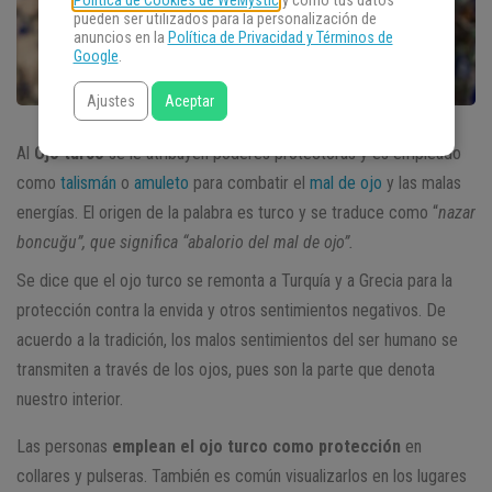
Política de Cookies de WeMystic
y cómo tus datos
pueden ser utilizados para la personalización de
anuncios en la
Política de Privacidad y Términos de
Google
.
Ajustes
Aceptar
Al
Ojo turco
se le atribuyen poderes protectoras y es empleado
como
talismán
o
amuleto
para combatir el
mal de ojo
y las malas
energías. El origen de la palabra es turco y se traduce como “
nazar
boncuğu”, que significa “abalorio del mal de ojo”.
Se dice que el ojo turco se remonta a Turquía y a Grecia para la
protección contra la envida y otros sentimientos negativos. De
acuerdo a la tradición, los malos sentimientos del ser humano se
transmiten a través de los ojos, pues son la parte que denota
nuestro interior.
Las personas
emplean el ojo turco como protección
en
collares y pulseras. También es común visualizarlos en los lugares