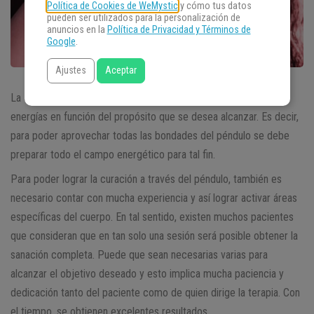
Política de Cookies de WeMystic
y cómo tus datos
pueden ser utilizados para la personalización de
anuncios en la
Política de Privacidad y Términos de
Google
.
Ajustes
Aceptar
La
oración para activar el péndulo
permitirá activar todas las
energías en función del propósito que se desea alcanzar. Es decir,
para poder aprovechar todas las bondades del péndulo se debe
preparar todo el campo energético para tal fin.
Para poder lograr la curación a través del péndulo, también es
necesario contar con mucha experiencia y así lograr activar áreas
específicas del cuerpo. En tal sentido, existen muchos pacientes
que consideran que en tan solo una sesión será posible obtener la
sanación completa. Puede que sean necesarias varias para
alcanzar el objetivo deseado y esto implica mucha paciencia y
dedicación tanto del paciente como de quien dirige la terapia. Con
el tiempo, se obtienen excelentes resultados.