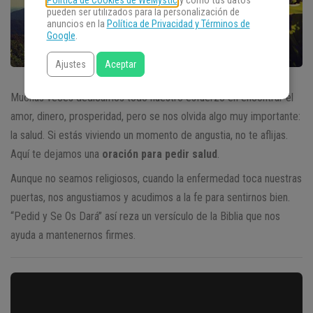
Política de Cookies de WeMystic
y cómo tus datos
pueden ser utilizados para la personalización de
anuncios en la
Política de Privacidad y Términos de
Google
.
Ajustes
Aceptar
Muchas veces dedicamos todo nuestro esfuerzo en encontrar el
amor, dinero, prosperidad, pero se nos olvida algo muy importante:
la salud. Si estás viviendo un momento de angustia, no te aflijas.
Aquí te dejamos una
oración para pedir salud
.
Aunque no seamos religiosos, cuando la enfermedad toca nuestras
puertas, nos angustiamos y acudimos a la fe para sentirnos bien.
“Pedid y Se Os Dará” así reza un versículo de la Biblia que nos
ayuda a mantenernos firmes.